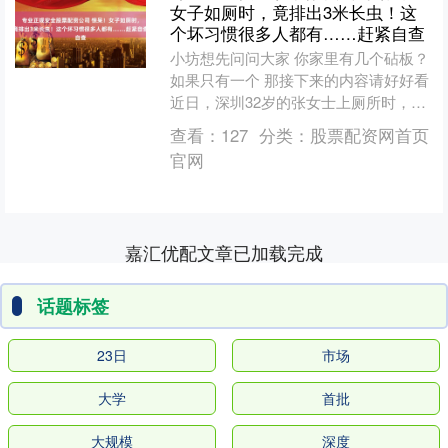
女子如厕时，竟排出3米长虫！这
个坏习惯很多人都有……赶紧自查
小坊想先问问大家 你家里有几个砧板？
如果只有一个 那接下来的内容请好好看
近日，深圳32岁的张女士上厕所时，排
出了一条长约3米的白色条状物，不明所
查看：
127
分类：
股票配资网首页
以的她，用筷....
官网
嘉汇优配文章已加载完成
话题标签
23日
市场
大学
首批
大规模
深度