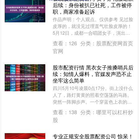
后续：身份被扒已社死，工作被停
职，商家准备起诉
作品声明：个人观点、仅供参考 见过脸
皮厚的，就没见过理直气壮脸皮厚的！
5月12日，成都一合唱团女子，演出结
束当晚就退礼服的事情，在网上传的沸
查看：
126
分类：
股票配资网首页
沸扬扬，想必不少网....
官网
股市配资行情 黑衣女子推搡哨兵后
续：知情人爆料，官媒发声恐不止
坐牢这么简单
四川5月10号凌晨0点17分。街上没什么
人了，路灯黄黄的照着空荡荡的马路。
突然一阵脚步声。一个穿蓝色上衣的男
人在前面拼命跑，后面两个人紧追不
查看：
138
分类：
哪里可以杠杆炒
放。男的一边跑一边....
股
专业正规安全股票配资公司 惊呆！